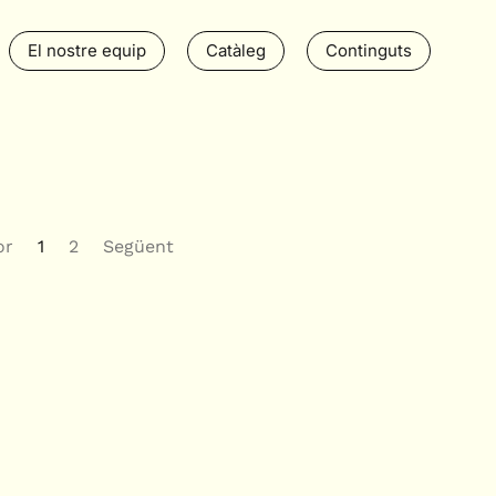
El nostre equip
Catàleg
Continguts
or
1
2
Següent