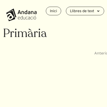
Inici
Llibres de text
Primària
Anteri