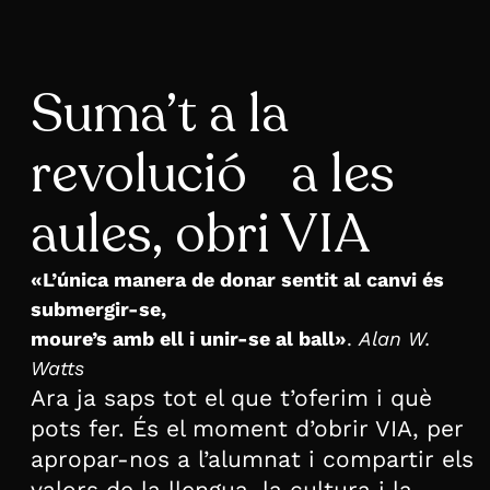
Suma’t a la
revolució a les
aules, obri VIA
«L’única manera de donar sentit al canvi és
submergir-se,
moure’s amb ell i unir-se al ball»
.
Alan W.
Watts
Ara ja saps tot el que t’oferim i què
pots fer. És el moment d’obrir VIA, per
apropar-nos a l’alumnat i compartir els
valors de la llengua, la cultura i la