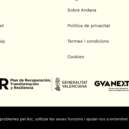
Sobre Andana
xt
Política de privacitat
uip
Termes i condicions
Cookies
Copyright © Andana Educació
blemes pel lloc, utilitzar les seves funcions i ajudar-nos a entendret i 