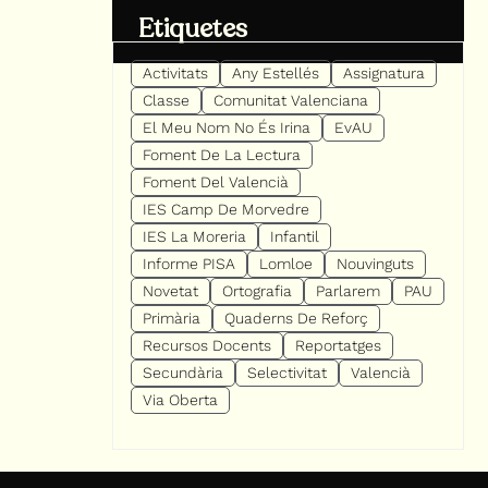
Etiquetes
Activitats
Any Estellés
Assignatura
Classe
Comunitat Valenciana
El Meu Nom No És Irina
EvAU
Foment De La Lectura
Foment Del Valencià
IES Camp De Morvedre
IES La Moreria
Infantil
Informe PISA
Lomloe
Nouvinguts
Novetat
Ortografia
Parlarem
PAU
Primària
Quaderns De Reforç
Recursos Docents
Reportatges
Secundària
Selectivitat
Valencià
Via Oberta