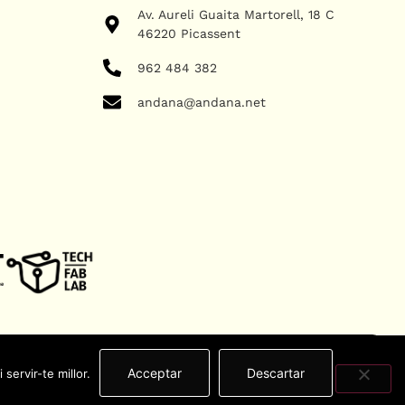
Av. Aureli Guaita Martorell, 18 C
46220 Picassent
962 484 382
andana@andana.net
Acceptar
Descartar
servir-te millor.