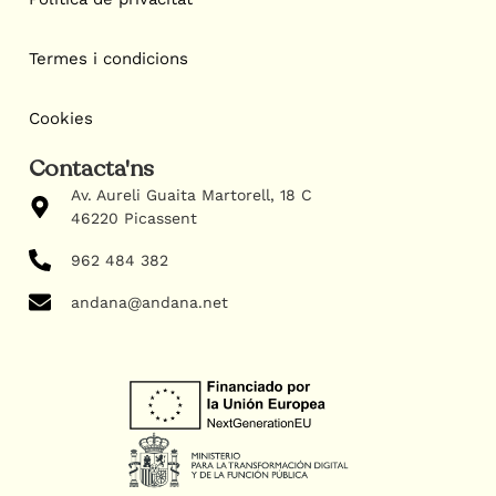
Termes i condicions
Cookies
Contacta'ns
Av. Aureli Guaita Martorell, 18 C
46220 Picassent
962 484 382
andana@andana.net