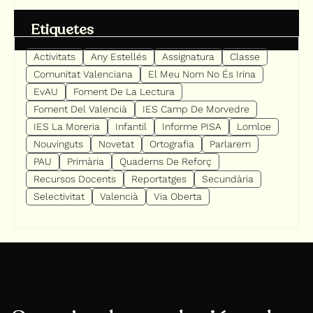
Etiquetes
Activitats
Any Estellés
Assignatura
Classe
Comunitat Valenciana
El Meu Nom No És Irina
EvAU
Foment De La Lectura
Foment Del Valencià
IES Camp De Morvedre
IES La Moreria
Infantil
Informe PISA
Lomloe
Nouvinguts
Novetat
Ortografia
Parlarem
PAU
Primària
Quaderns De Reforç
Recursos Docents
Reportatges
Secundària
Selectivitat
Valencià
Via Oberta