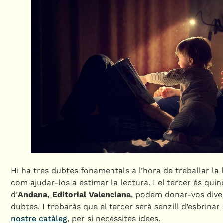
Hi ha tres dubtes fonamentals a l’hora de treballar la l
com ajudar-los a estimar la lectura. I el tercer és qui
d’
Andana, Editorial Valenciana
, podem donar-vos diver
dubtes. I trobaràs que el tercer serà senzill d’esbrin
nostre catàleg
, per si necessites idees.