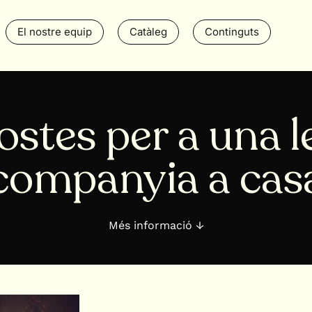
El nostre equip
Catàleg
Continguts
ostes per a una l
companyia a cas
Més informació ↓