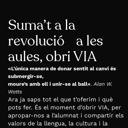
Suma’t a la
revolució a les
aules, obri VIA
«L’única manera de donar sentit al canvi és
submergir-se,
moure’s amb ell i unir-se al ball»
.
Alan W.
Watts
Ara ja saps tot el que t’oferim i què
pots fer. És el moment d’obrir VIA, per
apropar-nos a l’alumnat i compartir els
valors de la llengua, la cultura i la