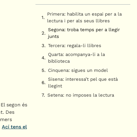
Primera: habilita un espai per a la
lectura i per als seus llibres
Segona: troba temps per a llegir
junts
Tercera: regala-li llibres
Quarta: acompanya-li a la
biblioteca
Cinquena: sigues un model
Sisena: interessa’t pel que està
llegint
Setena: no imposes la lectura
 El segon és
nt. Des
imers
.
Ací tens el