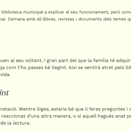
biblioteca municipal a explicar el seu funcionament, però conv
espai. Demana amb ell llibres, revistes i documents dels temes qu
en al seu voltant, i gran part del que la família té adquiri
ja com t’ho passes bé llegint. Així se sentirà atret pels ll
vida.
int
tació. Mentre lliges, estaria bé que li feres preguntes i 
reaccionat d’una altra manera, o si aquell hagués anat pe
de la lectura.