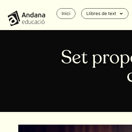
Inici
Llibres de text
Set prop