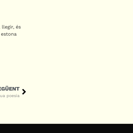
llegir, és
a estona
EGÜENT
eua poesia