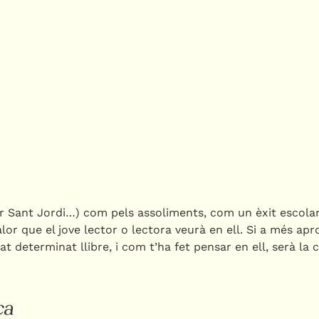
per Sant Jordi…) com pels assoliments, com un èxit escolar
valor que el jove lector o lectora veurà en ell. Si a més apr
t determinat llibre, i com t’ha fet pensar en ell, serà la c
ca