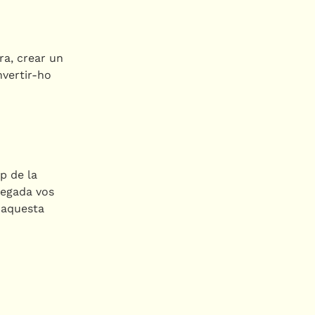
ra, crear un
nvertir-ho
ap de la
vegada vos
 aquesta