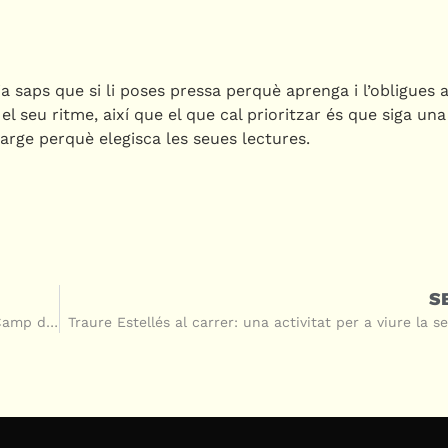
ja saps que si li poses pressa perquè aprenga i l’obligues a 
el seu ritme, així que el que cal prioritzar és que siga un
marge perquè elegisca les seues lectures.
S
Portar el valencià a fora de l’aula: l’experiència de l’IES Camp de Morvedre
Traure Estellés al carrer: una activitat per a viure la s