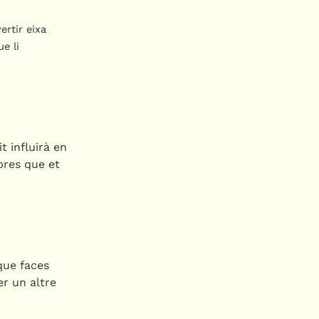
ertir eixa
e li
t influirà en
ibres que et
que faces
r un altre