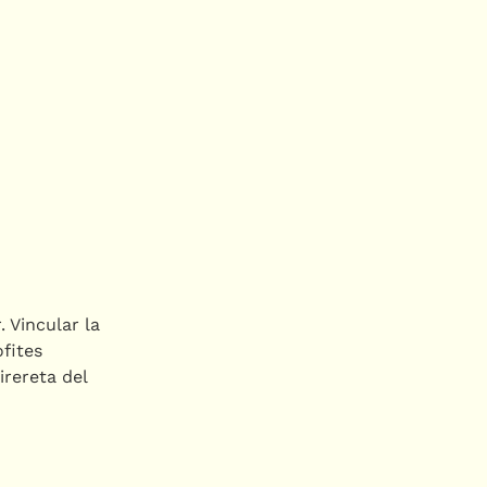
. Vincular la
ofites
irereta del