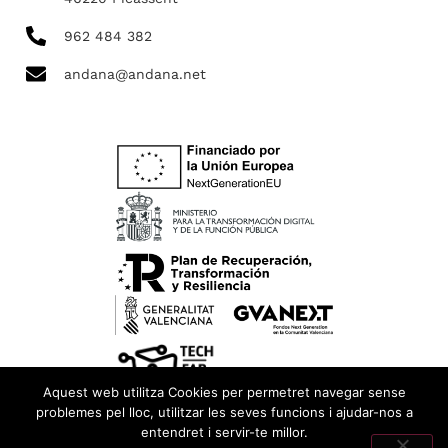
962 484 382
andana@andana.net
Aquest web utilitza Cookies per permetret navegar sense
problemes pel lloc, utilitzar les seves funcions i ajudar-nos a
entendret i servir-te millor.